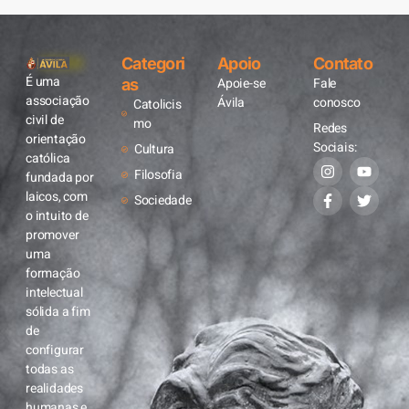
Categori
Apoio
Contato
É uma
Apoie-se
Fale
as
associação
Ávila
conosco
Catolicis
civil de
mo
Redes
orientação
Sociais:
Cultura
católica
Filosofia
fundada por
laicos, com
Sociedade
o intuito de
promover
uma
formação
intelectual
sólida a fim
de
configurar
todas as
realidades
humanas e